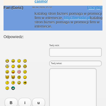
casino/
Fari (Gość)
[zacytuj]
06.04.2026 15:32
katalog stron biznes pomaga w promocji
firm w internecie.
http://webdir.pl
katalog
stron biznes pomaga w promocji firm w
internecie.
Odpowiedz:
Twój nick:
B
i
u