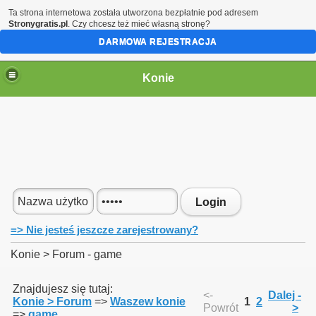
Ta strona internetowa została utworzona bezpłatnie pod adresem
Stronygratis.pl
. Czy chcesz też mieć własną stronę?
DARMOWA REJESTRACJA
Konie
Login
, itp...
=> Nie jesteś jeszcze zarejestrowany?
Konie > Forum - game
Znajdujesz się tutaj:
<-
Dalej -
Konie > Forum
=>
Waszew konie
1
2
Powrót
>
=>
game