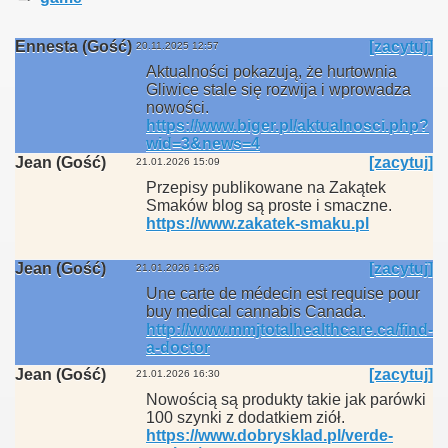
Ennesta (Gość)
[zacytuj]
20.11.2025 12:57
Aktualności pokazują, że hurtownia
Gliwice stale się rozwija i wprowadza
nowości.
https://www.biger.pl/aktualnosci.php?
wid=3&news=4
Jean (Gość)
[zacytuj]
21.01.2026 15:09
Przepisy publikowane na Zakątek
Smaków blog są proste i smaczne.
https://www.zakatek-smaku.pl
Jean (Gość)
[zacytuj]
21.01.2026 16:26
Une carte de médecin est requise pour
buy medical cannabis Canada.
http://www.mmjtotalhealthcare.ca/find-
a-doctor
Jean (Gość)
[zacytuj]
21.01.2026 16:30
Nowością są produkty takie jak parówki
100 szynki z dodatkiem ziół.
https://www.dobrysklad.pl/verde-